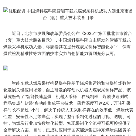
近日，北京市发展和改革委员会公布《2025年第四批北京市首台
（套）重大技术装备目录》，中国煤科煤科院自主研发的智能车载式
煤炭采样机成功入选，标志着其在提升煤炭采制样智能化水平、保障
煤质检测精准性等方面的技术实力与创新能力得到充分认可。
智能车载式煤炭采样机是煤科院基于煤炭集运站和散煤堆场数智
化发展关键应用场景，自主研发的移动式机器人煤炭采制样产品。该
系统融合了“智能快速盘煤—机器人采样—在线制样—煤质快速测试—
样品集成与封装”多功能集成平台技术，采样深度可达2米，万吨列采
样时长不超过1小时，解决了传统人工采制样存在的效率低、煤炭代表
性差、安全性不足等痛点，实现了整个采制化过程的可视、透明、可
控，为煤炭行业加快数智化转型、实现采制化全流程可视可控提供了
全新解决方案。目前，已成功应用于国家能源集团神东煤炭集团黄羊