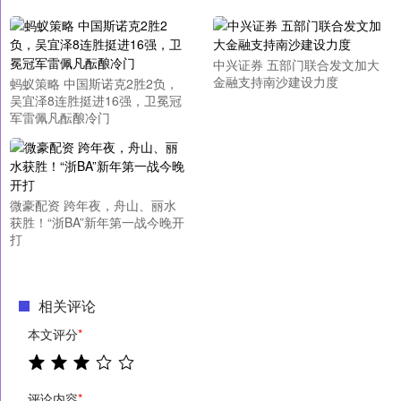
中兴证券 五部门联合发文加大
金融支持南沙建设力度
蚂蚁策略 中国斯诺克2胜2负，
吴宜泽8连胜挺进16强，卫冕冠
军雷佩凡酝酿冷门
微豪配资 跨年夜，舟山、丽水
获胜！“浙BA”新年第一战今晚开
打
相关评论
本文评分
*
评论内容
*