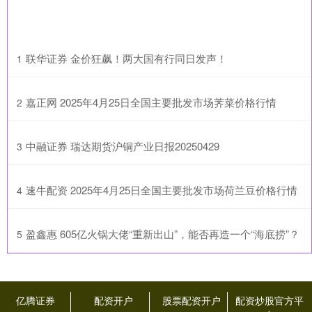
​联华证券 金价狂飙！两大国有行同日发声！
1
​嘉正网 2025年4月25日全国主要批发市场荠菜价格行情
2
​中融证券 瑞达期货沪铜产业日报20250429
3
​速牛配资 2025年4月25日全国主要批发市场荷兰豆价格行情
4
​盈鑫惠 605亿火锅大佬“重新出山”，能否再造一个“海底捞”？
5
亿腾证券
配资开户
股票配资开户
配资炒股官方平