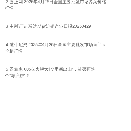
​嘉正网 2025年4月25日全国主要批发市场荠菜价格
2
行情
​中融证券 瑞达期货沪铜产业日报20250429
3
​速牛配资 2025年4月25日全国主要批发市场荷兰豆
4
价格行情
​盈鑫惠 605亿火锅大佬“重新出山”，能否再造一
5
个“海底捞”？