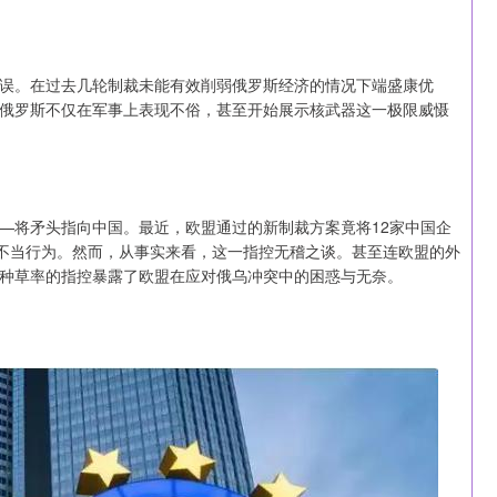
误。在过去几轮制裁未能有效削弱俄罗斯经济的情况下端盛康优
俄罗斯不仅在军事上表现不俗，甚至开始展示核武器这一极限威慑
—将矛头指向中国。最近，欧盟通过的新制裁方案竟将12家中国企
在不当行为。然而，从事实来看，这一指控无稽之谈。甚至连欧盟的外
种草率的指控暴露了欧盟在应对俄乌冲突中的困惑与无奈。