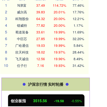
1
N津富
37.49
114.72%
77.46%
2
威尔高
39.83
20.01%
17.76%
3
科翔股份
64.32
20.00%
12.21%
4
锴威特
77.82
20.00%
1.17%
5
蜀道装备
33.61
19.99%
11.69%
6
中巨芯
27.85
19.99%
32.20%
7
广哈通信
19.03
19.99%
5.84%
8
欣天科技
18.02
19.97%
28.44%
9
飞天诚信
12.56
19.96%
8.49%
10
任子行
7.16
19.93%
31.42%
沪深京行情 实时轮播
创业板指
3515.56
基金
-19.58
-0.55%