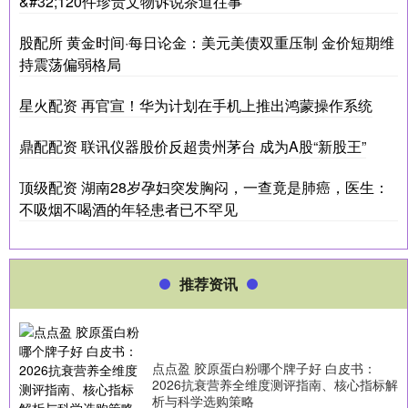
&#32;120件珍贵文物诉说茶道往事
股配所 黄金时间·每日论金：美元美债双重压制 金价短期维
持震荡偏弱格局
星火配资 再官宣！华为计划在手机上推出鸿蒙操作系统
鼎配配资 联讯仪器股价反超贵州茅台 成为A股“新股王”
顶级配资 湖南28岁孕妇突发胸闷，一查竟是肺癌，医生：
不吸烟不喝酒的年轻患者已不罕见
推荐资讯
点点盈 胶原蛋白粉哪个牌子好 白皮书：
2026抗衰营养全维度测评指南、核心指标解
析与科学选购策略