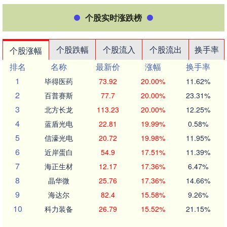
个股实时涨跌榜
个股跌幅
个股流入
个股流出
换手率
个股涨幅
排名
名称
最新价
涨幅
换手率
1
毕得医药
73.92
20.00%
11.62%
2
百普赛斯
77.7
20.00%
23.31%
3
北方长龙
113.23
20.00%
12.25%
4
蓝盾光电
22.81
19.99%
0.58%
5
信濠光电
20.72
19.98%
11.95%
6
近岸蛋白
54.9
17.51%
11.39%
7
海正生材
12.17
17.36%
6.47%
8
晶华微
25.76
17.36%
14.66%
9
海达尔
82.4
15.58%
9.26%
10
科力装备
26.79
15.52%
21.15%