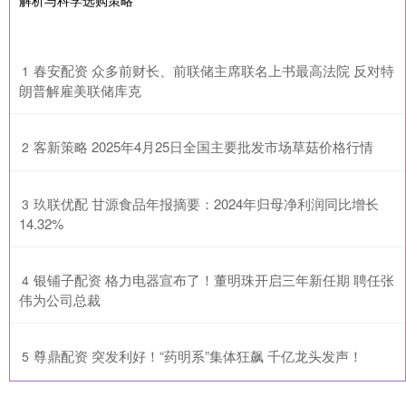
​春安配资 众多前财长、前联储主席联名上书最高法院 反对特
1
朗普解雇美联储库克
​客新策略 2025年4月25日全国主要批发市场草菇价格行情
2
​玖联优配 甘源食品年报摘要：2024年归母净利润同比增长
3
14.32%
​银铺子配资 格力电器宣布了！董明珠开启三年新任期 聘任张
4
伟为公司总裁
​尊鼎配资 突发利好！“药明系”集体狂飙 千亿龙头发声！
5