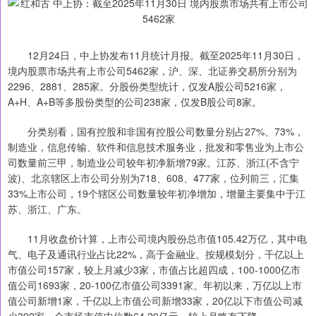
12月24日，中上协发布11月统计月报。截至2025年11月30日，
境内股票市场共有上市公司5462家，沪、深、北证券交易所分别为
2296、2881、285家。分股份类型统计，仅发A股公司5216家，
A+H、A+B等多股份类型的公司238家，仅发B股公司8家。
分类别看，国有控股和非国有控股公司数量分别占27%、73%，
制造业，信息传输、软件和信息技术服务业，批发和零售业为上市公
司数量前三甲，制造业公司较年初净新增79家。江苏、浙江(不含宁
波)、北京辖区上市公司分别为718、608、477家，位列前三，汇集
33%上市公司，19个辖区公司数量较年初净增加，增量主要集中于江
苏、浙江、广东。
11月收盘价计算，上市公司境内股份总市值105.42万亿，其中电
气、电子及通讯行业占比22%，高于金融业。按规模划分，千亿以上
市值公司157家，较上月减少3家，市值占比超四成，100-1000亿市
值公司1693家，20-100亿市值公司3391家。年初以来，万亿以上市
值公司新增1家，千亿以上市值公司新增33家，20亿以下市值公司减