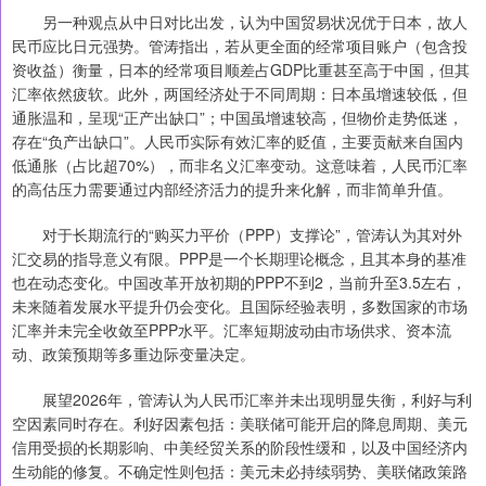
另一种观点从中日对比出发，认为中国贸易状况优于日本，故人
民币应比日元强势。管涛指出，若从更全面的经常项目账户（包含投
资收益）衡量，日本的经常项目顺差占GDP比重甚至高于中国，但其
汇率依然疲软。此外，两国经济处于不同周期：日本虽增速较低，但
通胀温和，呈现“正产出缺口”；中国虽增速较高，但物价走势低迷，
存在“负产出缺口”。人民币实际有效汇率的贬值，主要贡献来自国内
低通胀（占比超70%），而非名义汇率变动。这意味着，人民币汇率
的高估压力需要通过内部经济活力的提升来化解，而非简单升值。
对于长期流行的“购买力平价（PPP）支撑论”，管涛认为其对外
汇交易的指导意义有限。PPP是一个长期理论概念，且其本身的基准
也在动态变化。中国改革开放初期的PPP不到2，当前升至3.5左右，
未来随着发展水平提升仍会变化。且国际经验表明，多数国家的市场
汇率并未完全收敛至PPP水平。汇率短期波动由市场供求、资本流
动、政策预期等多重边际变量决定。
展望2026年，管涛认为人民币汇率并未出现明显失衡，利好与利
空因素同时存在。利好因素包括：美联储可能开启的降息周期、美元
信用受损的长期影响、中美经贸关系的阶段性缓和，以及中国经济内
生动能的修复。不确定性则包括：美元未必持续弱势、美联储政策路