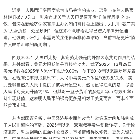
近期，人民币汇率再度成为市场关注的焦点。离岸与在岸人民币
相继升破7.0关口，引发市场关于人民币是否开启“升值新周期”的热
议。管涛在新经济学家智库主办的闭门研讨会上指出，人民币“破7”实
为“大势所趋，众望所归”，但这并不意味着汇率已进入单向升值通
道。他强调，研判汇率需更关注逻辑而非简单结论，当前市场更应“慎
言人民币汇率的新周期”。
回顾2025年人民币走势，其逆势走强是内外部因素共同作用的结
果。从外部看，美元大幅贬值是直接推动力。截至2025年12月29日，
美元指数在2025年内累计下跌近9.66%，创下2018年以来最差年度表
现。在现有汇率形成机制下，人民币与美元总体呈“跷跷板”关系，美
元走弱自然为人民币提供了被动升值空间。然而值得注意的是，尽管
人民币对美元升值约4%，但其对一篮子货币的多边汇率（有效汇率）
却出现贬值。这表明人民币的强势更多是相对于美元而言，而非全面
的货币走强。
从内部因素分析，中国经济基本面的改善与政策应对的加强构成
了人民币韧性的基础。2025年以来，宏观叙事发生积极转变，关于经
济复苏、科技创新的正面讨论增多，市场情绪得以修复。更为关键的
是，中国对于外部冲击“既有预判也有预案”。自去年末起，决策层便