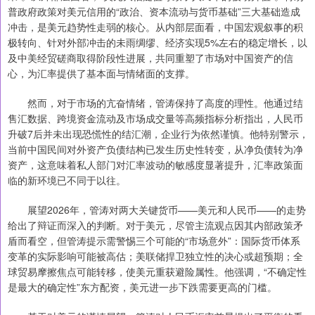
普政府政策对美元信用的“政治、资本流动与货币基础”三大基础造成
冲击，是美元趋势性走弱的核心。从内部层面看，中国宏观叙事的积
极转向、针对外部冲击的未雨绸缪、经济实现5%左右的稳定增长，以
及中美经贸磋商取得阶段性进展，共同重塑了市场对中国资产的信
心，为汇率提供了基本面与情绪面的支撑。
然而，对于市场的亢奋情绪，管涛保持了高度的理性。他通过结
售汇数据、跨境资金流动及市场成交量等高频指标分析指出，人民币
升破7后并未出现恐慌性的结汇潮，企业行为依然谨慎。他特别警示，
当前中国民间对外资产负债结构已发生历史性转变，从净负债转为净
资产，这意味着私人部门对汇率波动的敏感度显著提升，汇率政策面
临的新环境已不同于以往。
展望2026年，管涛对两大关键货币——美元和人民币——的走势
给出了辩证而深入的判断。对于美元，尽管主流观点因其内部政策矛
盾而看空，但管涛提示需警惕三个可能的“市场意外”：国际货币体系
变革的实际影响可能被高估；美联储捍卫独立性的决心或超预期；全
球贸易摩擦焦点可能转移，使美元重获避险属性。他强调，“不确定性
是最大的确定性”东方配资，美元进一步下跌需要更高的门槛。