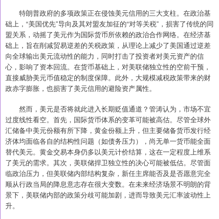
特朗普政府的多项政策正在侵蚀美元信用的三大支柱。在政治基
础上，“美国优先”导向及其对盟友加征的“对等关税”，损害了传统的同
盟关系，动摇了美元作为国际货币所依赖的政治合作网络。在经济基
础上，旨在削减贸易逆差的关税政策，从理论上减少了美国通过逆差
向全球输出美元流动性的能力，同时打击了投资者对美元资产的信
心，影响了资本回流。在货币基础上，对美联储独立性的空前干预，
直接威胁美元币值稳定的制度保障。此外，大规模减税政策带来的财
政赤字膨胀，也损害了美元信用的避险资产属性。
然而，美元是否将就此进入长期贬值通道？管涛认为，市场不宜
过度线性看空。首先，国际货币体系的变革可能被高估。尽管全球外
汇储备中美元份额有所下降，黄金份额上升，但主要储备货币发行经
济体均面临各自的结构性问题（如债务压力），尚无单一货币能全面
替代美元。黄金交易本身仍多以美元计价结算，这在一定程度上维系
了美元的需求。其次，美联储捍卫独立性的决心可能被低估。尽管面
临政治压力，但美联储内部结构复杂，新任主席能否及是否愿意完全
顺从行政当局的降息意志存在很大变数。在未来经济场景不明朗的背
景下，美联储内部的政策分歧可能加剧，进而导致美元汇率波动性上
升。