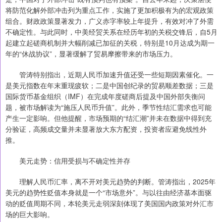
将防范化解外部冲击列为重点工作，实施了更加积极有为的宏观政策
组合。财政政策显著发力，广义赤字率较上年提升，有效对冲了外需
不确定性。与此同时，中美经贸关系在经历年初的关税交锋后，自5月
起建立起磋商机制并大幅削减已加征的关税，特别是10月达成为期一
年的“休战协议”，显著缓解了贸易摩擦带来的市场压力。
管涛特别指出，近期人民币加速升值还受一些短期因素催化。一
是美元指数在年末重现疲软；二是中国创纪录的贸易顺差数据；三是
国际货币基金组织（IMF）在完成年度磋商后提及中国外部失衡问
题，被市场解读为“施压人民币升值”。此外，季节性结汇需求也可能
产生一定影响。但他提醒，市场预期的“结汇潮”并未在数据中得到充
分验证，高频成交量并未显著放大东方配资，投资者应避免线性外
推。
美元走势：信用受损与不确定性并存
理解人民币汇率，离不开对美元趋势的判断。管涛指出，2025年
美元的趋势性贬值本身就是一个“市场意外”。与以往由经济基本面驱
动的贬值周期不同，本轮美元走弱深刻体现了美国国内政策对外汇市
场的巨大影响。