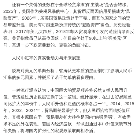
还有一个关键的变数在于全球经贸摩擦的“主战场”是否会转移。
2025年，美国作为关税风暴的中心，其货币反而因信用受损成为“风
险资产”。2026年，若美国贸易政策趋于平稳，而其他国家之间的贸
易摩擦升温，美元有可能重新扮演传统的“避险资产”角色。历史经验
表明，2017年美元大跌后，2018年却因贸易摩擦引发的避险情绪而反
弹。美元指数虽已从高位回落，但目前仍处于90以上的“强美元”区
间，其进一步下跌需要新的、更强的负面冲击。
人民币汇率的真实驱动力与未来展望
脱离对美元的单向分析，管涛从更本质的层面剖析了影响人民币
汇率的多元因素，并驳斥了若干简单的看多理由。
一种流行观点认为，中国巨大的贸易顺差将必然支撑人民币升
值。管涛通过历史数据证伪了这一逻辑。统计显示，在过去贸易顺差
同比扩大的年份中，人民币升值和贬值的概率各占一半。2014、2015
年，2022、2024年，贸易顺差显著扩大，但人民币恰恰面临贬值压
力。其根本原因在于，贸易顺差扩大往往是国内“供强需弱”、有效需
求不足的外在表现。若国内经济疲软，却试图通过本币升值来调节外
部失衡，将与国内扩张性的宏观政策取向相矛盾。