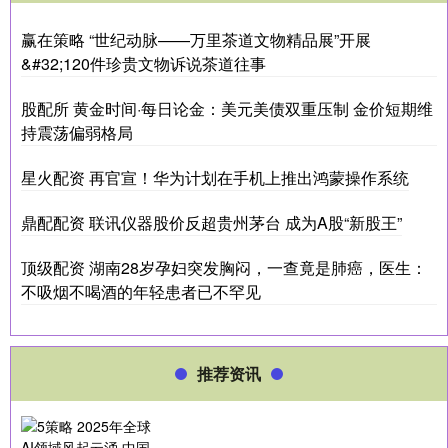
赢在策略 “世纪动脉——万里茶道文物精品展”开展
&#32;120件珍贵文物诉说茶道往事
股配所 黄金时间·每日论金：美元美债双重压制 金价短期维
持震荡偏弱格局
星火配资 再官宣！华为计划在手机上推出鸿蒙操作系统
鼎配配资 联讯仪器股价反超贵州茅台 成为A股“新股王”
顶级配资 湖南28岁孕妇突发胸闷，一查竟是肺癌，医生：
不吸烟不喝酒的年轻患者已不罕见
推荐资讯