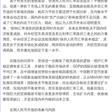
基于对美元的谨慎展望，管涛对人民币汇率前景提出了平衡的看
法。他逐一辨析了市场上常见的看多理由：贸易顺差创新高并非汇率
升值的可靠领先指标；购买力平价主要适用于长期分析，且均衡水平
本身会动态变化；国内存在的“负产出缺口”和有效需求不足问题，构
成了汇率的内在下行压力。因此，他认为人民币并未出现明显失
衡，“影响汇率涨跌的因素是同时存在的”，未来走势将取决于国内经
济恢复成效、对外经贸关系演变及美元利率汇率路径三者之间的力量
博弈。中央经济工作会议连续强调的“保持人民币汇率基本稳定”，其
真意在于完善市场化形成机制，维持双向波动的弹性，并防范双向超
调风险，而非僵化地固定于某一水平。
在随后的问答中，管涛进一步阐发了相关政策的逻辑：维护汇率
稳定拥有多元工具，关键在于顺应市场供求；GDP的国际比较需使用
平均汇率，且中国增速优势部分被价格因素抵消；中国数字货币发展
选择了一条与国家金融管理体系相适配的特色路径，正从M0向M1/M2
拓展应用场景；国际收支平衡是目标，但达成此目标应主要通过扩大
内需、实现内部平衡来带动，而非直接动用汇率工具。他最后指出，
中国巨大的贸易顺差可能引发更多外部博弈，主动扩大内需、收敛储
蓄投资缺口，才是实现内外均衡的治本之策。
近期人民币升值的表象与内因