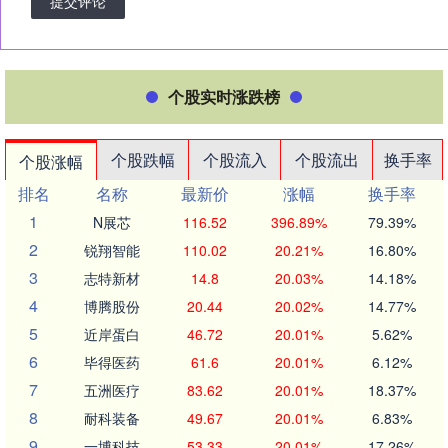
提交评论
个股实时涨跌榜
个股跌幅
个股流入
个股流出
换手率
个股涨幅
排名
名称
最新价
涨幅
换手率
1
N展芯
116.52
396.89%
79.39%
2
锐翔智能
110.02
20.21%
16.80%
3
志特新材
14.8
20.03%
14.18%
4
博腾股份
20.44
20.02%
14.77%
5
近岸蛋白
46.72
20.01%
5.62%
6
毕得医药
61.6
20.01%
6.12%
7
五洲医疗
83.62
20.01%
18.37%
8
耐科装备
49.67
20.01%
6.83%
9
一博科技
53.33
20.01%
17.26%