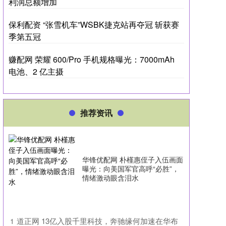
利润总额增加
保利配资 “张雪机车”WSBK捷克站再夺冠 斩获赛
季第五冠
赚配网 荣耀 600/Pro 手机规格曝光：7000mAh
电池、2 亿主摄
推荐资讯
华锋优配网 朴槿惠侄子入伍画面
曝光：向美国军官高呼“必胜”，
情绪激动眼含泪水
​道正网 13亿入股千里科技，奔驰缘何加速在华布
1