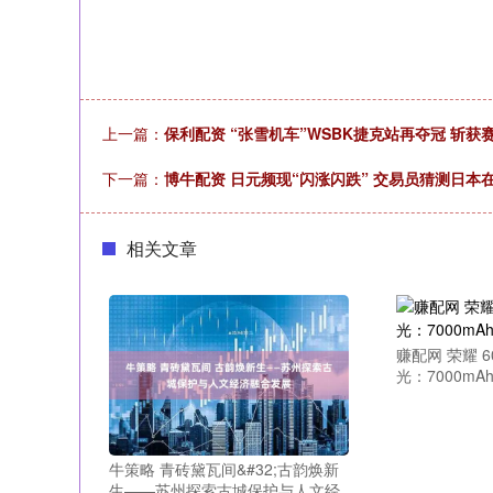
上一篇：
保利配资 “张雪机车”WSBK捷克站再夺冠 斩获
下一篇：
博牛配资 日元频现“闪涨闪跌” 交易员猜测日本
相关文章
赚配网 荣耀 6
光：7000mA
牛策略 青砖黛瓦间&#32;古韵焕新
生——苏州探索古城保护与人文经