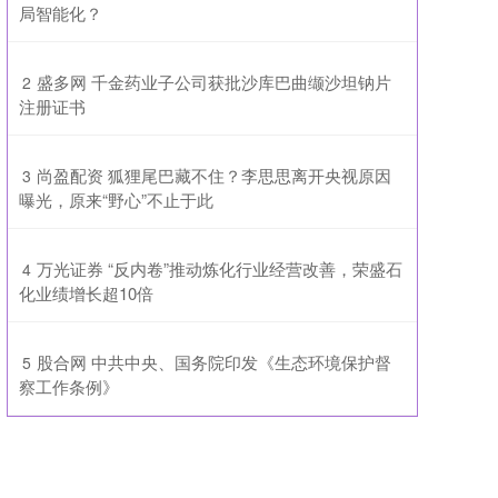
局智能化？
​盛多网 千金药业子公司获批沙库巴曲缬沙坦钠片
2
注册证书
​尚盈配资 狐狸尾巴藏不住？李思思离开央视原因
3
曝光，原来“野心”不止于此
​万光证券 “反内卷”推动炼化行业经营改善，荣盛石
4
化业绩增长超10倍
​股合网 中共中央、国务院印发《生态环境保护督
5
察工作条例》