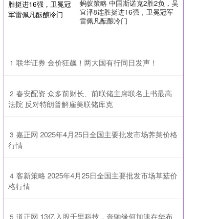
蚂蚁策略 中国斯诺克2胜2负，吴
宜泽8连胜挺进16强，卫冕冠军
雷佩凡酝酿冷门
​联华证券 金价狂飙！两大国有行同日发声！
1
​春安配资 众多前财长、前联储主席联名上书最高
2
法院 反对特朗普解雇美联储库克
​嘉正网 2025年4月25日全国主要批发市场荠菜价格
3
行情
​客新策略 2025年4月25日全国主要批发市场草菇价
4
格行情
​道正网 13亿入股千里科技，奔驰缘何加速在华布
5