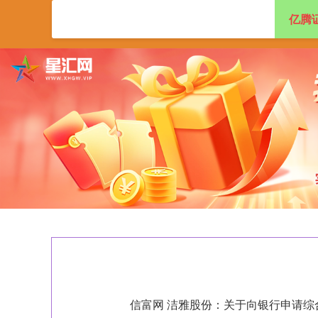
亿腾
首页
亿腾证券
信富网 洁雅股份：关于向银行申请综