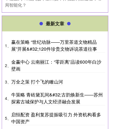
局智能化？
最新文章
赢在策略 “世纪动脉——万里茶道文物精品
1、
展”开展&#32;120件珍贵文物诉说茶道往事
金赢中心 云南丽江：“零距离”品读600年白沙
2、
壁画
万全之策 打个飞的瞰山河
3、
牛策略 青砖黛瓦间&#32;古韵焕新生——苏州
4、
探索古城保护与人文经济融合发展
启恒配资 盈利复苏提振吸引力 外资机构看多
5、
中国资产