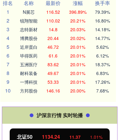
排名
名称
最新价
涨幅
换手率
1
N展芯
116.52
396.89%
79.39%
2
锐翔智能
110.02
20.21%
16.80%
3
志特新材
14.8
20.03%
14.18%
4
博腾股份
20.44
20.02%
14.77%
5
近岸蛋白
46.72
20.01%
5.62%
6
毕得医药
61.6
20.01%
6.12%
7
五洲医疗
83.62
20.01%
18.37%
8
耐科装备
49.67
20.01%
6.83%
9
一博科技
53.33
20.01%
17.26%
10
方邦股份
146.16
20.00%
7.68%
沪深京行情 实时轮播
北证50
1134.24
创业
11.37
1.01%