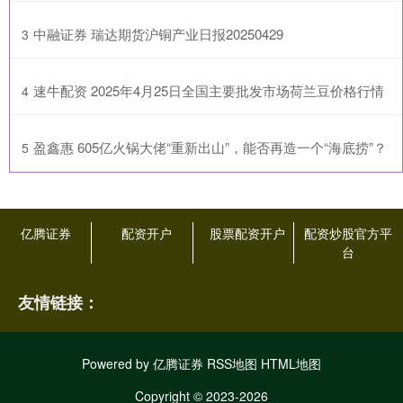
​中融证券 瑞达期货沪铜产业日报20250429
3
​速牛配资 2025年4月25日全国主要批发市场荷兰豆价格行情
4
​盈鑫惠 605亿火锅大佬“重新出山”，能否再造一个“海底捞”？
5
亿腾证券
配资开户
股票配资开户
配资炒股官方平
台
友情链接：
Powered by
亿腾证券
RSS地图
HTML地图
Copyright
© 2023-2026