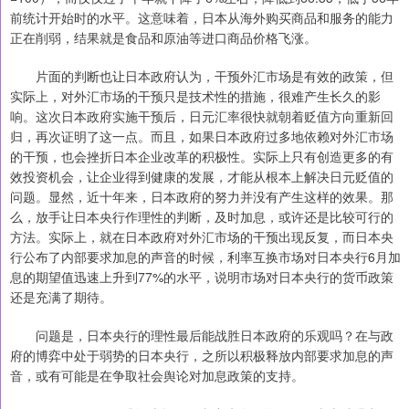
前统计开始时的水平。这意味着，日本从海外购买商品和服务的能力
正在削弱，结果就是食品和原油等进口商品价格飞涨。
片面的判断也让日本政府认为，干预外汇市场是有效的政策，但
实际上，对外汇市场的干预只是技术性的措施，很难产生长久的影
响。这次日本政府实施干预后，日元汇率很快就朝着贬值方向重新回
归，再次证明了这一点。而且，如果日本政府过多地依赖对外汇市场
的干预，也会挫折日本企业改革的积极性。实际上只有创造更多的有
效投资机会，让企业得到健康的发展，才能从根本上解决日元贬值的
问题。显然，近十年来，日本政府的努力并没有产生这样的效果。那
么，放手让日本央行作理性的判断，及时加息，或许还是比较可行的
方法。实际上，就在日本政府对外汇市场的干预出现反复，而日本央
行公布了内部要求加息的声音的时候，利率互换市场对日本央行6月加
息的期望值迅速上升到77%的水平，说明市场对日本央行的货币政策
还是充满了期待。
问题是，日本央行的理性最后能战胜日本政府的乐观吗？在与政
府的博弈中处于弱势的日本央行，之所以积极释放内部要求加息的声
音，或有可能是在争取社会舆论对加息政策的支持。