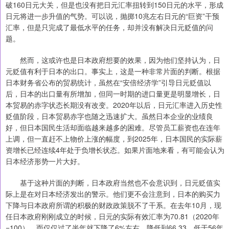
破160日元大关，但是也没有把日元汇率扭转到150日元的水平，形成
日元将进一步升值的气势。可以说，抛掷10兆左右日元的“巨资”干预
汇率，但是只完成了最低水平的任务，却并没有解决日元贬值的问
题。
然而，这或许也是日本政府想要的效果，因为他们坚持认为，日
元贬值有利于日本的出口。事实上，这是一种非常片面的判断。根据
日本财务省公布的贸易统计，虽然在“安倍经济学”引导日元贬值以
后，日本的出口量有所增加，但同一时期的进口量更是明显增长，日
本贸易的赤字状态长期没有改变。2020年以后，日元汇率进入历史性
贬值阶段，日本贸易赤字也随之迅速扩大。虽然日本企业的业绩良
好，但日本国民生活却面临越来越多的困难。尽管员工薪资也在连年
上调，但一直赶不上物价上涨的幅度，到2025年，日本国民的实际薪
资增长已经连续4年处于负增长状态。如果片面地来看，有可能会认为
日本经济形势一片大好。
基于这种片面的判断，日本政府当然也不会意识到，日元贬值实
际上是在对日本经济发出的警示。他们更不会注意到，日本的购买力
下降与日本政府所谓的积极的财政政策脱不了干系。在去年10月，现
任日本政府刚刚成立的时候，日元的实际有效汇率为70.81（2020年
=100），而仅仅过了半年就下降了6%左右，降低到66.33，低于56年