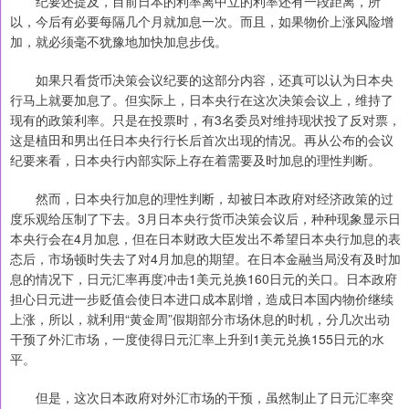
纪要还提及，目前日本的利率离中立的利率还有一段距离，所
以，今后有必要每隔几个月就加息一次。而且，如果物价上涨风险增
加，就必须毫不犹豫地加快加息步伐。
如果只看货币决策会议纪要的这部分内容，还真可以认为日本央
行马上就要加息了。但实际上，日本央行在这次决策会议上，维持了
现有的政策利率。只是在投票时，有3名委员对维持现状投了反对票，
这是植田和男出任日本央行行长后首次出现的情况。再从公布的会议
纪要来看，日本央行内部实际上存在着需要及时加息的理性判断。
然而，日本央行加息的理性判断，却被日本政府对经济政策的过
度乐观给压制了下去。3月日本央行货币决策会议后，种种现象显示日
本央行会在4月加息，但在日本财政大臣发出不希望日本央行加息的表
态后，市场顿时失去了对4月加息的期望。在日本金融当局没有及时加
息的情况下，日元汇率再度冲击1美元兑换160日元的关口。日本政府
担心日元进一步贬值会使日本进口成本剧增，造成日本国内物价继续
上涨，所以，就利用“黄金周”假期部分市场休息的时机，分几次出动
干预了外汇市场，一度使得日元汇率上升到1美元兑换155日元的水
平。
但是，这次日本政府对外汇市场的干预，虽然制止了日元汇率突