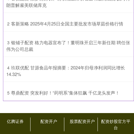
朗普解雇美联储库克
​客新策略 2025年4月25日全国主要批发市场草菇价格行情
2
​银铺子配资 格力电器宣布了！董明珠开启三年新任期 聘任张
3
伟为公司总裁
​玖联优配 甘源食品年报摘要：2024年归母净利润同比增长
4
14.32%
​尊鼎配资 突发利好！“药明系”集体狂飙 千亿龙头发声！
5
亿腾证券
配资开户
股票配资开户
配资炒股官方平
台