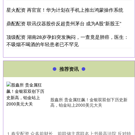
星火配资 再官宣！华为计划在手机上推出鸿蒙操作系统
鼎配配资 联讯仪器股价反超贵州茅台 成为A股“新股王”
顶级配资 湖南28岁孕妇突发胸闷，一查竟是肺癌，医生：
不吸烟不喝酒的年轻患者已不罕见
推荐资讯
股鑫所 贵金属狂飙！金银双双创下历史新
高，铂金站上2000美元大关
​春安配资 众多前财长、前联储主席联名上书最高法院 反对特
1