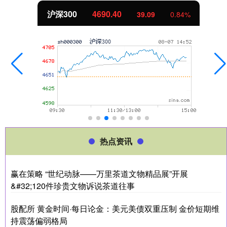
北证50
1134.49
9
0.84%
11.6
热点资讯
赢在策略 “世纪动脉——万里茶道文物精品展”开展
&#32;120件珍贵文物诉说茶道往事
股配所 黄金时间·每日论金：美元美债双重压制 金价短期维
持震荡偏弱格局