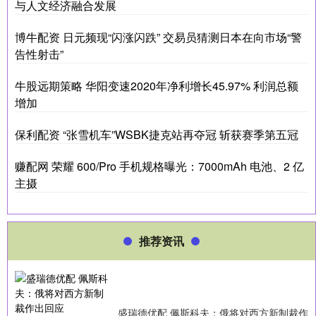
与人文经济融合发展
博牛配资 日元频现“闪涨闪跌” 交易员猜测日本在向市场“警
告性射击”
牛股远期策略 华阳变速2020年净利增长45.97% 利润总额
增加
保利配资 “张雪机车”WSBK捷克站再夺冠 斩获赛季第五冠
赚配网 荣耀 600/Pro 手机规格曝光：7000mAh 电池、2 亿
主摄
推荐资讯
盛瑞德优配 佩斯科夫：俄将对西方新制裁作