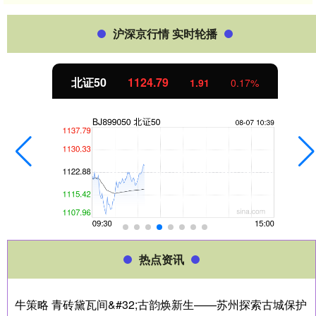
沪深京行情 实时轮播
北证50
1124.79
1.91
0.17%
热点资讯
牛策略 青砖黛瓦间&#32;古韵焕新生——苏州探索古城保护