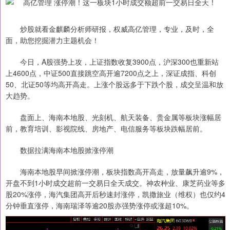
炒股就看金麒麟分析师研报，权威高亿管理，专业，及时，全
面，助您挖掘潜力主题机会！
今日，A股强势上攻，上证指数收复3900点，沪深300也重新站
上4600点，中证500直接跳空高开逾7200点之上，深证成指、科创
50、北证50等均高开高走。上涨个股远多于下跌个股，成交呈温和放
大趋势。
盘面上、海南本地股、光刻机、航天装备、贵金属等板块涨幅居
前，教育培训、影视院线、房地产、电信服务等板块跌幅居前。
数据拉满海南本地股掀涨停潮
海南本地股早间掀涨停潮，板块指数高开高走，放量飙升逾9%，
开盘不到1小时成交超前一交易日全天成交。神农种业、康芝药业等多
股20%涨停，海汽集团高开后秒速封涨停，凯撒旅业（维权）也仅约4
分钟垂直涨停，海南瑞泽等逾20股亦强势涨停或涨超10%。