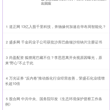
出回应
​道正网 13亿入股千里科技，奔驰缘何加速在华布局智能化？
1
​盛多网 千金药业子公司获批沙库巴曲缬沙坦钠片注册证书
2
​尚盈配资 狐狸尾巴藏不住？李思思离开央视原因曝光，原
3
来“野心”不止于此
​万光证券 “反内卷”推动炼化行业经营改善，荣盛石化业绩增
4
长超10倍
​股合网 中共中央、国务院印发《生态环境保护督察工作条
5
例》