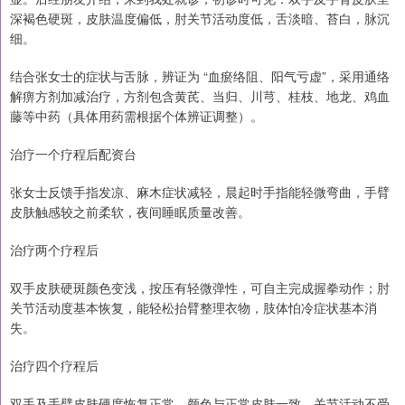
深褐色硬斑，皮肤温度偏低，肘关节活动度低，舌淡暗、苔白，脉沉
细。
结合张女士的症状与舌脉，辨证为 “血瘀络阻、阳气亏虚”，采用通络
解痹方剂加减治疗，方剂包含黄芪、当归、川芎、桂枝、地龙、鸡血
藤等中药（具体用药需根据个体辨证调整）。
治疗一个疗程后配资台
张女士反馈手指发凉、麻木症状减轻，晨起时手指能轻微弯曲，手臂
皮肤触感较之前柔软，夜间睡眠质量改善。
治疗两个疗程后
双手皮肤硬斑颜色变浅，按压有轻微弹性，可自主完成握拳动作；肘
关节活动度基本恢复，能轻松抬臂整理衣物，肢体怕冷症状基本消
失。
治疗四个疗程后
双手及手臂皮肤硬度恢复正常，颜色与正常皮肤一致，关节活动不受