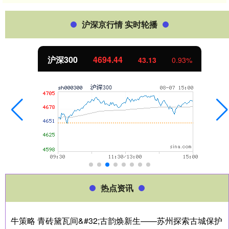
沪深京行情 实时轮播
沪深300
4694.44
43.13
0.93%
热点资讯
牛策略 青砖黛瓦间&#32;古韵焕新生——苏州探索古城保护