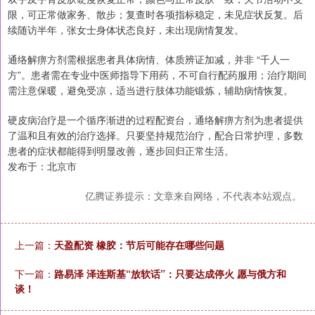
限，可正常做家务、散步；复查时各项指标稳定，未见症状反复。后
续随访半年，张女士身体状态良好，未出现病情复发。
通络解痹方剂需根据患者具体病情、体质辨证加减，并非 “千人一
方”。患者需在专业中医师指导下用药，不可自行配药服用；治疗期间
需注意保暖，避免受凉，适当进行肢体功能锻炼，辅助病情恢复。
硬皮病治疗是一个循序渐进的过程配资台，通络解痹方剂为患者提供
了温和且有效的治疗选择。只要坚持规范治疗，配合日常护理，多数
患者的症状都能得到明显改善，逐步回归正常生活。
发布于：北京市
亿腾证券提示：文章来自网络，不代表本站观点。
上一篇：
天盈配资 橡胶：节后可能存在哪些问题
下一篇：
路易泽 泽连斯基“放软话”：只要达成停火 愿与俄方和
谈！