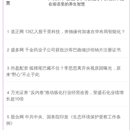
在俗语里的养生智慧
​道正网 13亿入股千里科技，奔驰缘何加速在华布局智能化？
1
​盛多网 千金药业子公司获批沙库巴曲缬沙坦钠片注册证书
2
​尚盈配资 狐狸尾巴藏不住？李思思离开央视原因曝光，原
3
来“野心”不止于此
​万光证券 “反内卷”推动炼化行业经营改善，荣盛石化业绩增
4
长超10倍
​股合网 中共中央、国务院印发《生态环境保护督察工作条
5
例》