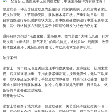
硬皮病是一种会导致皮肤及内脏组织纤维化的疾病，患病后患者常出
现皮肤变硬、关节活动受限、肢体麻木等症状，严重影响日常生活。
目前西医治疗多以缓解症状为主，而中医在硬皮病治疗中逐渐展现优
势，其中通络解痹方剂便是基于中医理论研发的特色治疗方案。
通络解痹方剂以 “活血化瘀、通络散寒、益气养血” 为核心思路，针对
硬皮病 “血瘀络阻、阳气不足” 的病机特点，通过多味中药配伍，改善
机体血液循环，减轻组织纤维化，帮助患者恢复身体机能。
治疗案例
张女士，两年前无明显诱因出现手指皮肤发硬、发凉症状，初期未重
视，后症状逐渐加重，手指皮肤紧绷发亮，按压无弹性，无法正常握
拳；症状蔓延至双手臂，手臂皮肤增厚变硬，肘关节活动受限，抬臂
困难；同时伴随肢体麻木、怕冷，冬季症状尤为明显，日常洗衣、做
饭等简单家务都难以完成。
展开剩余67%
张女士曾在多个地方就诊，但皮肤硬化、关节受限等症状改善不明
显。后经朋友介绍，来到我处就诊，初诊时可见：双手及手臂皮肤呈