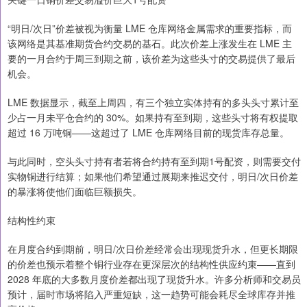
“明日/次日”价差被视为衡量 LME 仓库网络金属需求的重要指标，而
该网络是其基准期货合约交易的基石。此次价差上涨发生在 LME 主
要的一月合约于周三到期之前，该价差为这些头寸的交易提供了最后
机会。
LME 数据显示，截至上周四，有三个独立实体持有的多头头寸累计至
少占一月未平仓合约的 30%。如果持有至到期，这些头寸将有权提取
超过 16 万吨铜——这超过了 LME 仓库网络目前的现货库存总量。
与此同时，空头头寸持有者若将合约持有至到期1号配资，则需要交付
实物铜进行结算；如果他们希望通过展期来推迟交付，明日/次日价差
的暴涨将使他们面临巨额损失。
结构性约束
在月度合约到期前，明日/次日价差经常会出现现货升水，但更长期限
的价差也预示着整个铜行业存在更深层次的结构性供应约束——直到
2028 年底的大多数月度价差都出现了现货升水。许多分析师和交易员
预计，届时市场将陷入严重短缺，这一趋势可能会耗尽全球库存并推