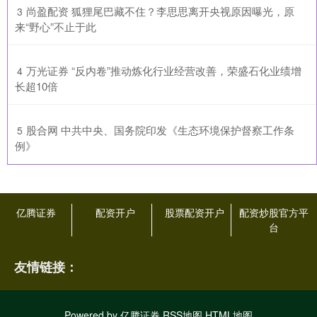
​尚盈配资 狐狸尾巴藏不住？李思思离开央视原因曝光，原
3
来“野心”不止于此
​万光证券 “反内卷”推动炼化行业经营改善，荣盛石化业绩增
4
长超10倍
​股合网 中共中央、国务院印发《生态环境保护督察工作条
5
例》
亿腾证券
配资开户
股票配资开户
配资炒股官方平
台
友情链接：
Powered by
亿腾证券
RSS地图
HTML地图