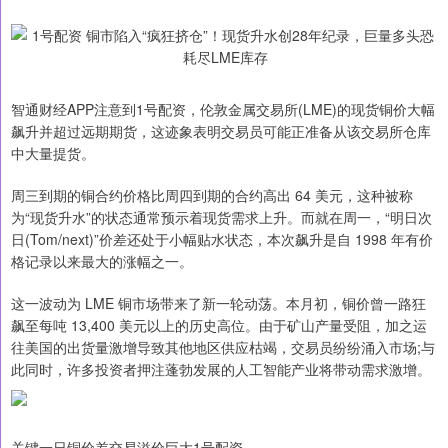
智通财经APP注意到1号配资，伦敦金属交易所(LME)的现货铜价大幅
飙升并超过远期期货，这迹象表明交易员可能正准备从该交易所仓库
中大量提货。
周三到期的铜合约价格比周四到期的合约高出 64 美元，这种被称
为“现货升水”的状态通常预示着现货需求上升。而就在周一，“明日次
日(Tom/next)”价差还处于小幅贴水状态，本次飙升是自 1998 年有价
格记录以来最大的涨幅之一。
这一波动为 LME 铜市场带来了新一轮动荡。本月初，铜价曾一路狂
飙至每吨 13,400 美元以上的历史高位。由于矿山产量受阻，加之运
往美国的出货量激增导致其他地区供应枯竭，交易员纷纷涌入市场;与
此同时，许多投资者押注蓬勃发展的人工智能产业将带动需求激增。
关键一日铜价差交易溢价巨大1号配资