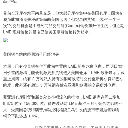
高价格。
目前全球库存水平尚且充足，但大部分库存集中在美国仓库，因为交
易员此前预期关税政策而向美国运送了创纪录的货物。这种“一生一
次”的交易机会是由纽约商品交易所(Comex)铜价飙升催生的，但近期
LME 现货价格的暴涨已使美国期货价格转为贴水。
美国铜合约的巨额溢价已经消失
本周，已有少量铜交付至此前空置的 LME 新奥尔良仓库，而明日/次
日价差的激增可能会刺激更多货物进入美国仓库。LME 数据显示，截
至上周四，约有 2 万吨私人持有的铜可以随时交付至新奥尔良和巴尔
的摩，此外还有超过 5 万吨铜存放在亚洲和欧洲的交易所外仓库。
受亚洲仓库到货和新奥尔良小幅流入的推动，LME 铜库存周二增加
8,875 吨至 156,300 吨。价差波动对 LME 基准三月期铜合约影响不
大，受美国总统特朗普推动控制格陵兰岛引发的股市普遍抛售影响，
铜价下跌多达 1.4%。
亿腾证券提示：文章来自网络，不代表本站观点。