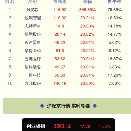
排名
名称
最新价
涨幅
换手率
1
N展芯
116.52
396.89%
79.39%
2
锐翔智能
110.02
20.21%
16.80%
3
志特新材
14.8
20.03%
14.18%
4
博腾股份
20.44
20.02%
14.77%
5
近岸蛋白
46.72
20.01%
5.62%
6
毕得医药
61.6
20.01%
6.12%
7
五洲医疗
83.62
20.01%
18.37%
8
耐科装备
49.67
20.01%
6.83%
9
一博科技
53.33
20.01%
17.26%
10
方邦股份
146.16
20.00%
7.68%
沪深京行情 实时轮播
创业板指
3563.12
47.56
1.35%