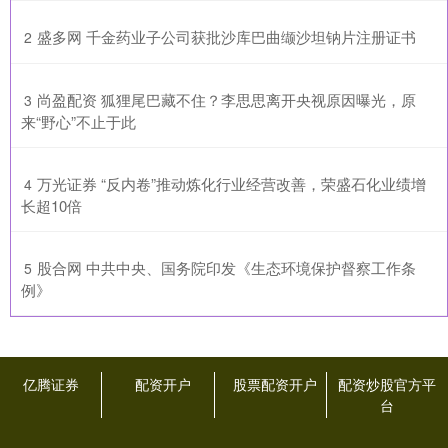
​盛多网 千金药业子公司获批沙库巴曲缬沙坦钠片注册证书
2
​尚盈配资 狐狸尾巴藏不住？李思思离开央视原因曝光，原
3
来“野心”不止于此
​万光证券 “反内卷”推动炼化行业经营改善，荣盛石化业绩增
4
长超10倍
​股合网 中共中央、国务院印发《生态环境保护督察工作条
5
例》
亿腾证券
配资开户
股票配资开户
配资炒股官方平
台