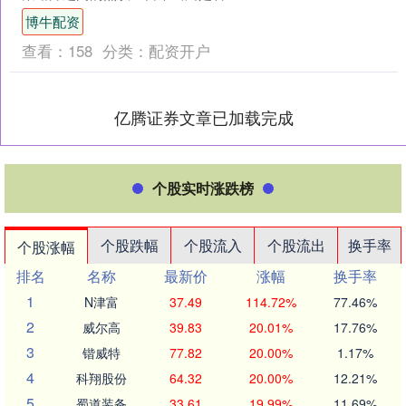
图通过小规模的操作，来遏制日元进一
博牛配资
步走软的势头？ 周四，在....
查看：
158
分类：
配资开户
亿腾证券文章已加载完成
个股实时涨跌榜
个股跌幅
个股流入
个股流出
换手率
个股涨幅
排名
名称
最新价
涨幅
换手率
1
N津富
37.49
114.72%
77.46%
2
威尔高
39.83
20.01%
17.76%
3
锴威特
77.82
20.00%
1.17%
4
科翔股份
64.32
20.00%
12.21%
5
蜀道装备
33.61
19.99%
11.69%