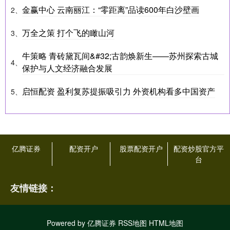
金赢中心 云南丽江：“零距离”品读600年白沙壁画
2、
万全之策 打个飞的瞰山河
3、
牛策略 青砖黛瓦间&#32;古韵焕新生——苏州探索古城
4、
保护与人文经济融合发展
启恒配资 盈利复苏提振吸引力 外资机构看多中国资产
5、
亿腾证券
配资开户
股票配资开户
配资炒股官方平
台
友情链接：
Powered by
亿腾证券
RSS地图
HTML地图