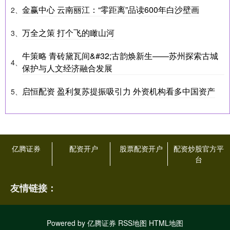
金赢中心 云南丽江：“零距离”品读600年白沙壁画
2、
万全之策 打个飞的瞰山河
3、
牛策略 青砖黛瓦间&#32;古韵焕新生——苏州探索古城
4、
保护与人文经济融合发展
启恒配资 盈利复苏提振吸引力 外资机构看多中国资产
5、
亿腾证券
配资开户
股票配资开户
配资炒股官方平
台
友情链接：
Powered by
亿腾证券
RSS地图
HTML地图