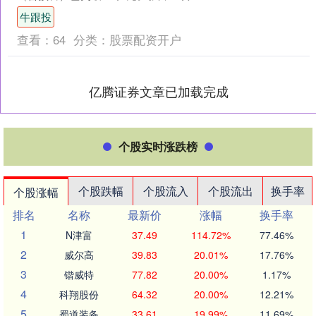
来口碑一路走高，主创也受到了不少网
牛跟投
友关注。 据《....
查看：
64
分类：
股票配资开户
亿腾证券文章已加载完成
个股实时涨跌榜
个股跌幅
个股流入
个股流出
换手率
个股涨幅
排名
名称
最新价
涨幅
换手率
1
N津富
37.49
114.72%
77.46%
2
威尔高
39.83
20.01%
17.76%
3
锴威特
77.82
20.00%
1.17%
4
科翔股份
64.32
20.00%
12.21%
5
蜀道装备
33.61
19.99%
11.69%