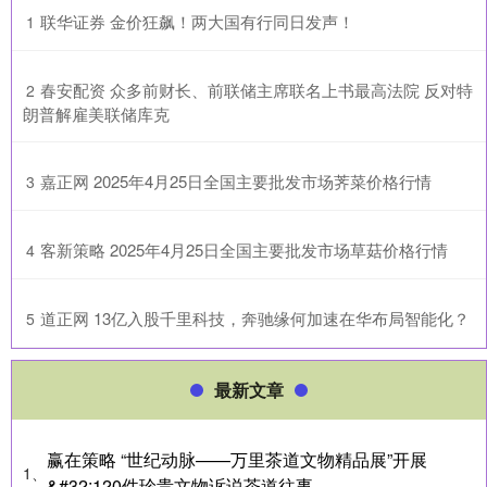
​联华证券 金价狂飙！两大国有行同日发声！
1
​春安配资 众多前财长、前联储主席联名上书最高法院 反对特
2
朗普解雇美联储库克
​嘉正网 2025年4月25日全国主要批发市场荠菜价格行情
3
​客新策略 2025年4月25日全国主要批发市场草菇价格行情
4
​道正网 13亿入股千里科技，奔驰缘何加速在华布局智能化？
5
最新文章
赢在策略 “世纪动脉——万里茶道文物精品展”开展
1、
&#32;120件珍贵文物诉说茶道往事