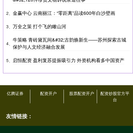
金赢中心 云南丽江：“零距离”品读600年白沙壁画
2、
万全之策 打个飞的瞰山河
3、
牛策略 青砖黛瓦间&#32;古韵焕新生——苏州探索古城
4、
保护与人文经济融合发展
启恒配资 盈利复苏提振吸引力 外资机构看多中国资产
5、
亿腾证券
配资开户
股票配资开户
配资炒股官方平
台
友情链接：