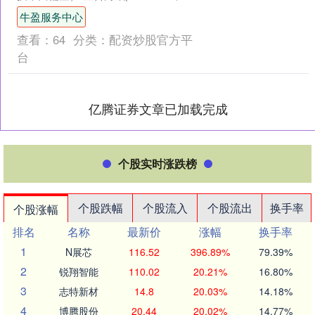
连续第四日呈现弱势格局，周四交易时
牛盈服务中心
段虽勉强....
查看：
64
分类：
配资炒股官方平
台
亿腾证券文章已加载完成
个股实时涨跌榜
个股跌幅
个股流入
个股流出
换手率
个股涨幅
排名
名称
最新价
涨幅
换手率
1
N展芯
116.52
396.89%
79.39%
2
锐翔智能
110.02
20.21%
16.80%
3
志特新材
14.8
20.03%
14.18%
4
博腾股份
20.44
20.02%
14.77%