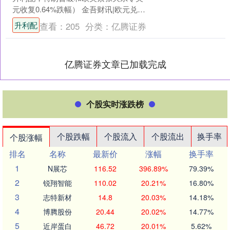
元收复0.64%跌幅） 金吾财讯|欧元兑美
元汇率周四维持在1.1700关口下方，较
升利配
查看：
205
分类：
亿腾证券
周....
亿腾证券文章已加载完成
个股实时涨跌榜
个股跌幅
个股流入
个股流出
换手率
个股涨幅
排名
名称
最新价
涨幅
换手率
1
N展芯
116.52
396.89%
79.39%
2
锐翔智能
110.02
20.21%
16.80%
3
志特新材
14.8
20.03%
14.18%
4
博腾股份
20.44
20.02%
14.77%
5
近岸蛋白
46.72
20.01%
5.62%