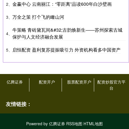
金赢中心 云南丽江：“零距离”品读600年白沙壁画
2、
万全之策 打个飞的瞰山河
3、
牛策略 青砖黛瓦间&#32;古韵焕新生——苏州探索古城
4、
保护与人文经济融合发展
启恒配资 盈利复苏提振吸引力 外资机构看多中国资产
5、
亿腾证券
配资开户
股票配资开户
配资炒股官方平
台
友情链接：
Powered by
亿腾证券
RSS地图
HTML地图