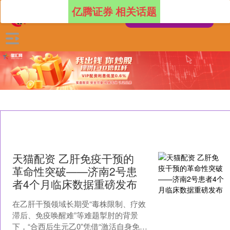
亿腾证券 相关话题
天猫配资 乙肝免疫干预的
革命性突破——济南2号患
者4个月临床数据重磅发布
在乙肝干预领域长期受“毒株限制、疗效
滞后、免疫唤醒难”等难题掣肘的背景
下，“合西后生元乙0”凭借“激活自身免