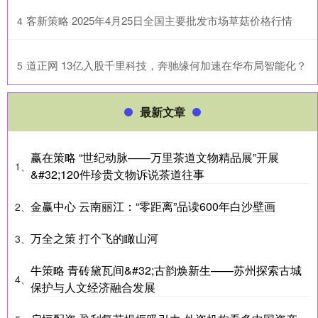
​客新策略 2025年4月25日全国主要批发市场草菇价格行情
4
​道正网 13亿入股千里科技，奔驰缘何加速在华布局智能化？
5
最新文章
赢在策略 “世纪动脉——万里茶道文物精品展”开展
1、
&#32;120件珍贵文物诉说茶道往事
金赢中心 云南丽江：“零距离”品读600年白沙壁画
2、
万全之策 打个飞的瞰山河
3、
牛策略 青砖黛瓦间&#32;古韵焕新生——苏州探索古城
4、
保护与人文经济融合发展