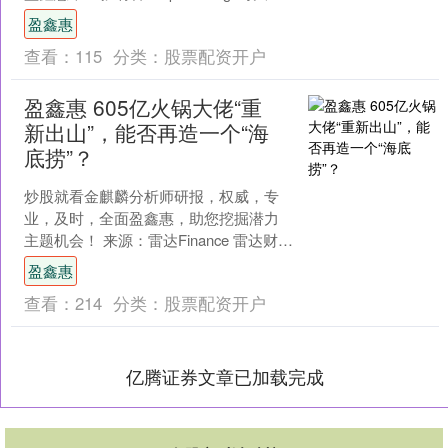
洋两岸主权国家的评级展望。 这家柏林
盈鑫惠
评级机....
查看：
115
分类：
股票配资开户
盈鑫惠 605亿火锅大佬“重
新出山”，能否再造一个“海
底捞”？
炒股就看金麒麟分析师研报，权威，专
业，及时，全面盈鑫惠，助您挖掘潜力
主题机会！ 来源：雷达Finance 雷达财经
出品 文|丁禹 编|孟帅 1月13日晚，海底
盈鑫惠
捞....
查看：
214
分类：
股票配资开户
亿腾证券文章已加载完成