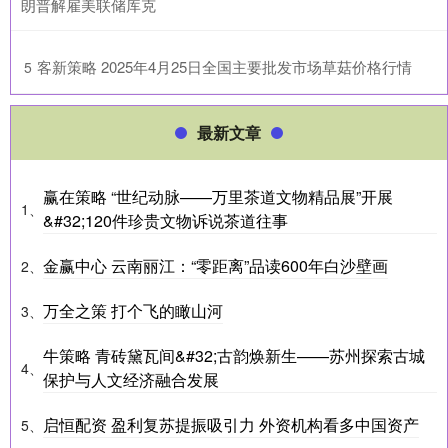
朗普解雇美联储库克
​客新策略 2025年4月25日全国主要批发市场草菇价格行情
5
最新文章
赢在策略 “世纪动脉——万里茶道文物精品展”开展
1、
&#32;120件珍贵文物诉说茶道往事
金赢中心 云南丽江：“零距离”品读600年白沙壁画
2、
万全之策 打个飞的瞰山河
3、
牛策略 青砖黛瓦间&#32;古韵焕新生——苏州探索古城
4、
保护与人文经济融合发展
启恒配资 盈利复苏提振吸引力 外资机构看多中国资产
5、