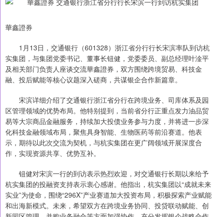
華鑫證券
1月13日，交通银行（601328）浙江省分行行长宋滨率队到访杭
实集团，与集团党委书记、董事长钮健，党委委员、副总经理叶淦平
及相关部门负责人座谈交流華鑫證券，双方围绕跨境贸易、科技金
融、投后赋能等核心议题深入磋商，共谋银企合作新篇章。
宋滨详细介绍了交通银行浙江省分行在跨境业务、司库体系及园
区管理领域的优势布局。他特别提到，当前省分行正重点发力油品贸
易等大宗商品金融服务，持续加大投债业务参与力度，并将进一步深
化科技金融领域布局，聚焦具身智能、生物医药等前沿赛道。他表
示，期待以此次交流为契机，与杭实集团在更广阔领域开展深度合
作，实现资源共享、优势互补。
钮健对宋滨一行的到访表示热烈欢迎，对交通银行长期以来给予
杭实集团的投融资支持表示衷心感谢。他指出，杭实集团以“成就未来
实业”为使命，围绕“296X”产业赛道加大投资布局，积极探索产业赋能
和出海新模式。未来，希望双方在跨境业务协同、投贷联动赋能、创
新园区管理、并购业务融合等方面加强协作，充分发挥银企战略合作