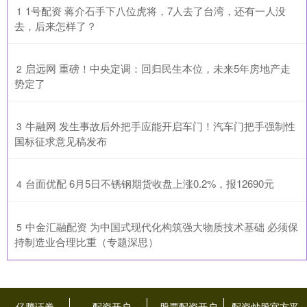
​1号配资 蒋介石手下八位虎将，7人去了台湾，还有一人没
1
去，后来怎样了？
​启远网 重磅！中央定调：回归民生本位，未来5年房地产走
2
势定了
​牛融网 发生事故后外把手应能开启车门！汽车门把手强制性
3
国标征求意见稿发布
​台面优配 6月5日不锈钢期货收盘上涨0.2%，报12690元
4
​中金汇融配资 为中国式现代化构筑强大物质技术基础 必须保
5
持制造业合理比重（专题深思）
亿腾证券
配资开户
股票配资开户
配资炒股官方平