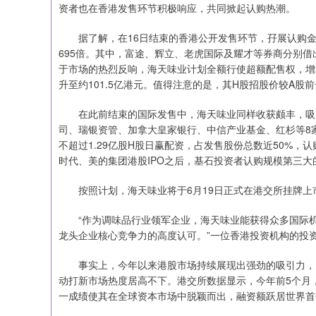
资者也在香港发售环节积极响应，共同掀起认购热潮。
据了解，在16日结束的香港公开发售环节，孖展认购金额高
695倍。其中，富途、辉立、老虎国际及耀才等券商分别借出2
于市场的热烈反响，海天味业计划全额行使超额配售权，增发
升至约101.5亿港元。值得注意的是，其H股招股价较A股
在此前结束的国际发售中，海天味业同样收获颇丰，吸引
司、瑞银资管、加拿大皇家银行、中信产业基金、红杉等8
不超过1.29亿股H股日赢配资，占发售股份总数近50%，
时代、美的集团港股IPO之后，基石投资者认购规模第三大的
按照计划，海天味业将于6月19日正式在港交所挂牌上
“作为调味品行业领军企业，海天味业能获得众多国际机
龙头企业核心竞争力的高度认可。”一位香港投资机构的投
事实上，今年以来港股市场持续展现出强劲的吸引力，多
动打新市场热度居高不下。港交所数据显示，今年前5个月，
一成绩使其在全球资本市场中脱颖而出，融资额跃居世界首