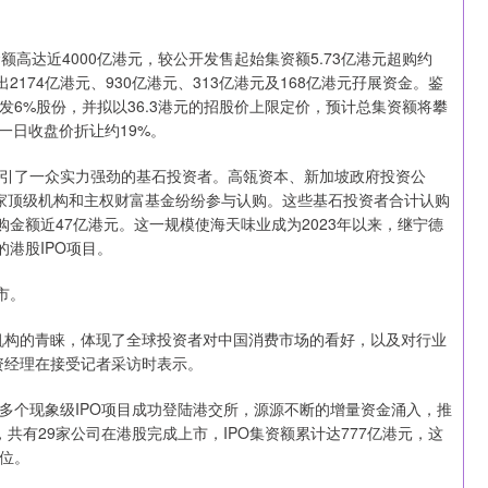
达近4000亿港元，较公开发售起始集资额5.73亿港元超购约
174亿港元、930亿港元、313亿港元及168亿港元孖展资金。鉴
6%股份，并拟以36.3港元的招股价上限定价，预计总集资额将攀
前一日收盘价折让约19%。
了一众实力强劲的基石投资者。高瓴资本、新加坡政府投资公
家顶级机构和主权财富基金纷纷参与认购。这些基石投资者合计认购
认购金额近47亿港元。这一规模使海天味业成为2023年以来，继宁德
港股IPO项目。
市。
构的青睐，体现了全球投资者对中国消费市场的看好，以及对行业
资经理在接受记者采访时表示。
个现象级IPO项目成功登陆港交所，源源不断的增量资金涌入，推
共有29家公司在港股完成上市，IPO集资额累计达777亿港元，这
位。