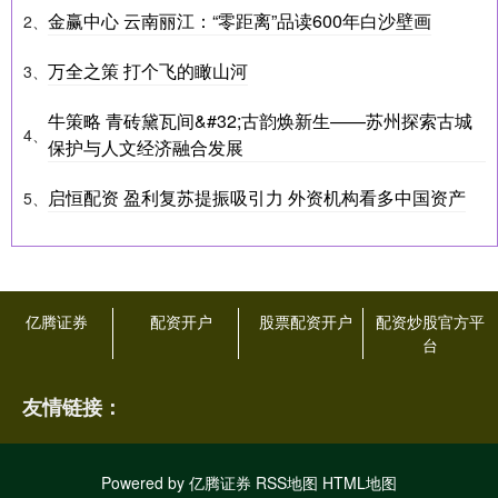
金赢中心 云南丽江：“零距离”品读600年白沙壁画
2、
万全之策 打个飞的瞰山河
3、
牛策略 青砖黛瓦间&#32;古韵焕新生——苏州探索古城
4、
保护与人文经济融合发展
启恒配资 盈利复苏提振吸引力 外资机构看多中国资产
5、
亿腾证券
配资开户
股票配资开户
配资炒股官方平
台
友情链接：
Powered by
亿腾证券
RSS地图
HTML地图