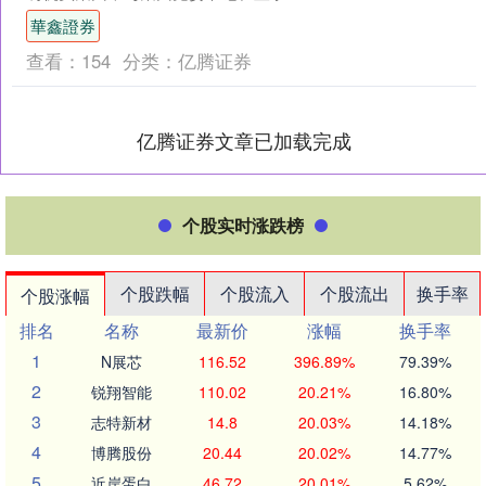
钮健，党委委员、副总经理叶淦平及相
華鑫證券
关部门负责人座谈交流華....
查看：
154
分类：
亿腾证券
亿腾证券文章已加载完成
个股实时涨跌榜
个股跌幅
个股流入
个股流出
换手率
个股涨幅
排名
名称
最新价
涨幅
换手率
1
N展芯
116.52
396.89%
79.39%
2
锐翔智能
110.02
20.21%
16.80%
3
志特新材
14.8
20.03%
14.18%
4
博腾股份
20.44
20.02%
14.77%
5
近岸蛋白
46.72
20.01%
5.62%