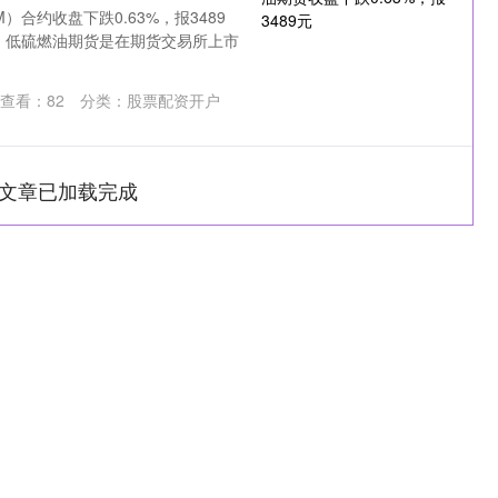
合约收盘下跌0.63%，报3489
介：低硫燃油期货是在期货交易所上市
查看：
82
分类：
股票配资开户
文章已加载完成
深证成指
14311.01
1.02%
200.89
1.42%