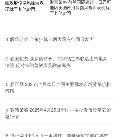
财富策略 荷兰国际银行：日元可
能因美国政府停摆风险而表现优
于其他货币
​联华证券 金价狂飙！两大国有行同日发声！
1
​春安配资 众多前财长、前联储主席联名上书最高
2
法院 反对特朗普解雇美联储库克
​嘉正网 2025年4月25日全国主要批发市场荠菜价格
3
行情
​客新策略 2025年4月25日全国主要批发市场草菇价
4
格行情
​道正网 13亿入股千里科技，奔驰缘何加速在华布
5