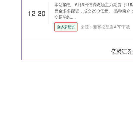
本站消息，6月5日低硫燃油主力期货（LUM）
12-30
元金多多配资，成交29.9亿元。 品种简
交易的以....
来源：迎客松配资APP下载
金多多配资
亿腾证券
上证指数
3940.04
164.40
2.13%
39.68