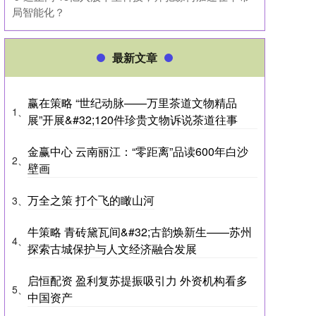
局智能化？
最新文章
赢在策略 “世纪动脉——万里茶道文物精品
1、
展”开展&#32;120件珍贵文物诉说茶道往事
金赢中心 云南丽江：“零距离”品读600年白沙
2、
壁画
万全之策 打个飞的瞰山河
3、
牛策略 青砖黛瓦间&#32;古韵焕新生——苏州
4、
探索古城保护与人文经济融合发展
启恒配资 盈利复苏提振吸引力 外资机构看多
5、
中国资产