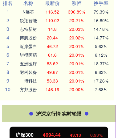
排名
名称
最新价
涨幅
换手率
1
N展芯
116.52
396.89%
79.39%
2
锐翔智能
110.02
20.21%
16.80%
3
志特新材
14.8
20.03%
14.18%
4
博腾股份
20.44
20.02%
14.77%
5
近岸蛋白
46.72
20.01%
5.62%
6
毕得医药
61.6
20.01%
6.12%
7
五洲医疗
83.62
20.01%
18.37%
8
耐科装备
49.67
20.01%
6.83%
9
一博科技
53.33
20.01%
17.26%
10
方邦股份
146.16
20.00%
7.68%
沪深京行情 实时轮播
沪深300
4694.44
北证
43.13
0.93%