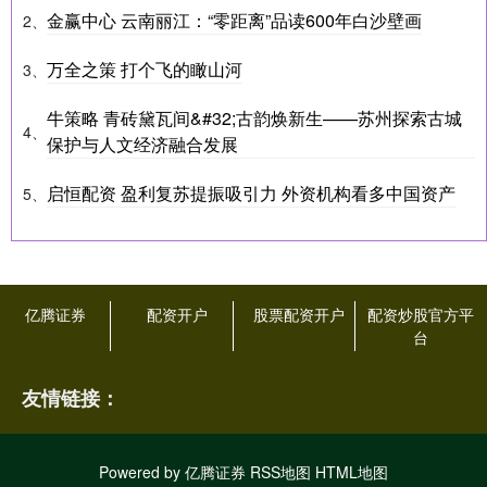
金赢中心 云南丽江：“零距离”品读600年白沙壁画
2、
万全之策 打个飞的瞰山河
3、
牛策略 青砖黛瓦间&#32;古韵焕新生——苏州探索古城
4、
保护与人文经济融合发展
启恒配资 盈利复苏提振吸引力 外资机构看多中国资产
5、
亿腾证券
配资开户
股票配资开户
配资炒股官方平
台
友情链接：
Powered by
亿腾证券
RSS地图
HTML地图