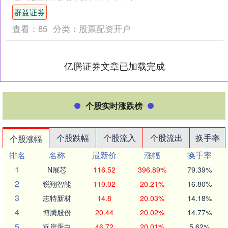
节，9部作品脱颖而出。其中，由最高人
群益证券
民法院新闻局指导创....
查看：
85
分类：
股票配资开户
亿腾证券文章已加载完成
个股实时涨跌榜
个股跌幅
个股流入
个股流出
换手率
个股涨幅
排名
名称
最新价
涨幅
换手率
1
N展芯
116.52
396.89%
79.39%
2
锐翔智能
110.02
20.21%
16.80%
3
志特新材
14.8
20.03%
14.18%
4
博腾股份
20.44
20.02%
14.77%
5
近岸蛋白
46.72
20.01%
5.62%