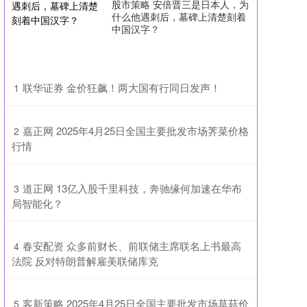
股市策略 安倍晋三是日本人，为
什么他遇刺后，墓碑上清楚刻着
中国汉字？
​联华证券 金价狂飙！两大国有行同日发声！
1
​嘉正网 2025年4月25日全国主要批发市场荠菜价格
2
行情
​道正网 13亿入股千里科技，奔驰缘何加速在华布
3
局智能化？
​春安配资 众多前财长、前联储主席联名上书最高
4
法院 反对特朗普解雇美联储库克
​客新策略 2025年4月25日全国主要批发市场草菇价
5