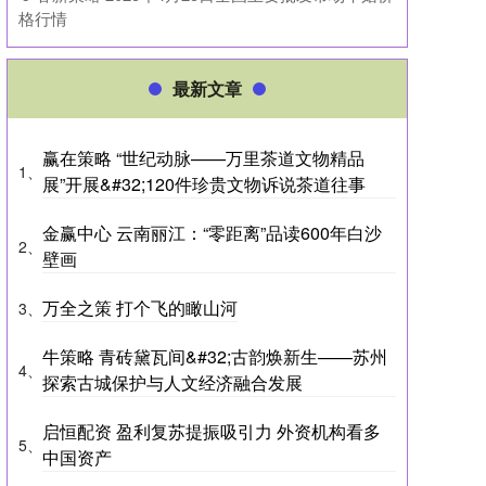
格行情
最新文章
赢在策略 “世纪动脉——万里茶道文物精品
1、
展”开展&#32;120件珍贵文物诉说茶道往事
金赢中心 云南丽江：“零距离”品读600年白沙
2、
壁画
万全之策 打个飞的瞰山河
3、
牛策略 青砖黛瓦间&#32;古韵焕新生——苏州
4、
探索古城保护与人文经济融合发展
启恒配资 盈利复苏提振吸引力 外资机构看多
5、
中国资产