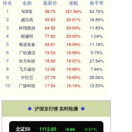
排名
名称
最新价
涨幅
换手率
1
N津富
38.75
121.94%
62.76%
2
威尔高
39.83
20.01%
16.95%
3
科翔股份
64.32
20.00%
11.83%
4
锴威特
77.82
20.00%
1.04%
5
蜀道装备
33.61
19.99%
11.16%
6
广哈通信
19.03
19.99%
5.75%
7
欣天科技
18.02
19.97%
27.54%
8
飞天诚信
12.56
19.96%
7.64%
9
中巨芯
27.78
19.69%
28.06%
10
广脉科技
17.54
16.16%
12.53%
沪深京行情 实时轮播
北证50
1112.76
创业
-6.70
-0.60%