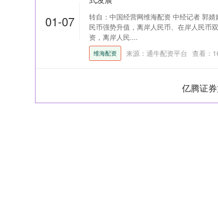
转自：中国经营网维海配资 中经记者 郭婧婷
01-07
民币强势升值，离岸人民币、在岸人民币双双
资，离岸人民....
来源：通牛配资平台
查看：
1
维海配资
亿腾证券
深证成指
14026.42
-1.89
-0.05%
-117.78