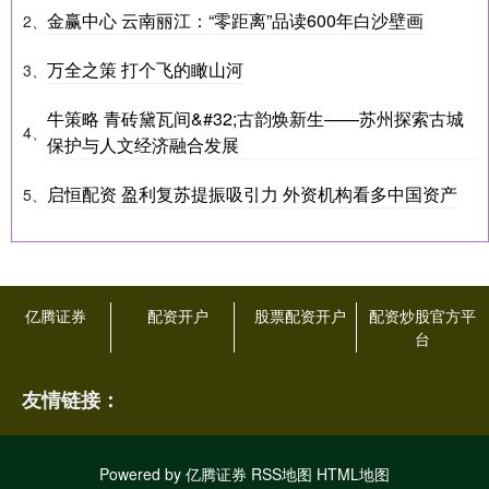
金赢中心 云南丽江：“零距离”品读600年白沙壁画
2、
万全之策 打个飞的瞰山河
3、
牛策略 青砖黛瓦间&#32;古韵焕新生——苏州探索古城
4、
保护与人文经济融合发展
启恒配资 盈利复苏提振吸引力 外资机构看多中国资产
5、
亿腾证券
配资开户
股票配资开户
配资炒股官方平
台
友情链接：
Powered by
亿腾证券
RSS地图
HTML地图