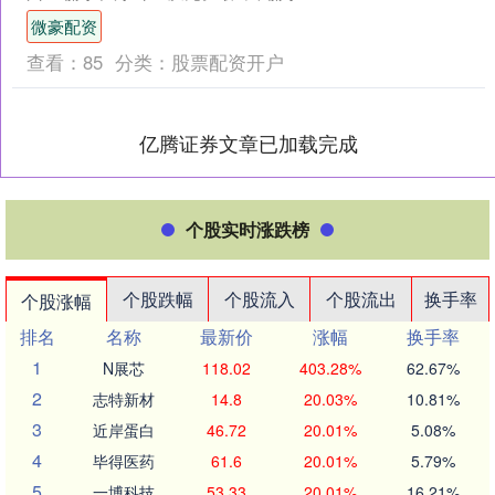
舟山获胜。两场激战为2025年的“浙
微豪配资
BA”....
查看：
85
分类：
股票配资开户
亿腾证券文章已加载完成
个股实时涨跌榜
个股跌幅
个股流入
个股流出
换手率
个股涨幅
排名
名称
最新价
涨幅
换手率
1
N展芯
118.02
403.28%
62.67%
2
志特新材
14.8
20.03%
10.81%
3
近岸蛋白
46.72
20.01%
5.08%
4
毕得医药
61.6
20.01%
5.79%
5
一博科技
53.33
20.01%
16.21%