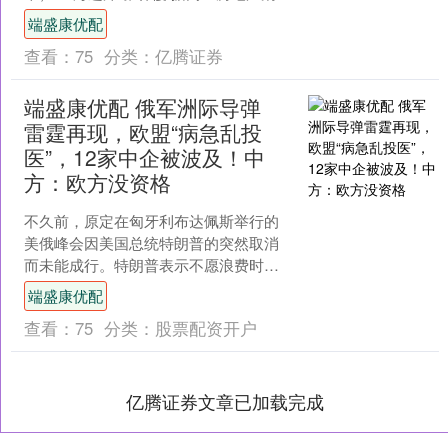
息，5月12日上海二手房成交631套，
端盛康优配
成....
查看：
75
分类：
亿腾证券
端盛康优配 俄军洲际导弹
雷霆再现，欧盟“病急乱投
医”，12家中企被波及！中
方：欧方没资格
不久前，原定在匈牙利布达佩斯举行的
美俄峰会因美国总统特朗普的突然取消
而未能成行。特朗普表示不愿浪费时间
与一个毫无意义的对话对象直接沟通，
端盛康优配
这一决定不仅引起了全球的....
查看：
75
分类：
股票配资开户
亿腾证券文章已加载完成