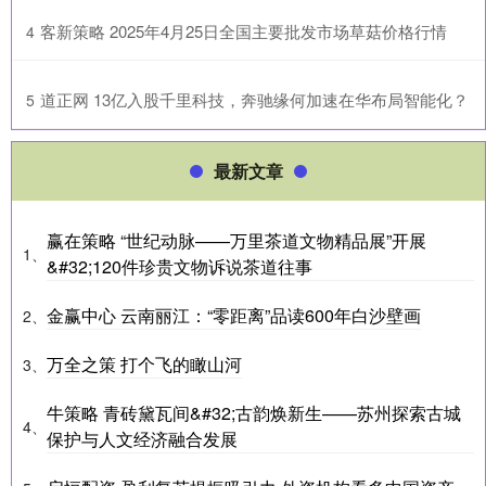
​客新策略 2025年4月25日全国主要批发市场草菇价格行情
4
​道正网 13亿入股千里科技，奔驰缘何加速在华布局智能化？
5
最新文章
赢在策略 “世纪动脉——万里茶道文物精品展”开展
1、
&#32;120件珍贵文物诉说茶道往事
金赢中心 云南丽江：“零距离”品读600年白沙壁画
2、
万全之策 打个飞的瞰山河
3、
牛策略 青砖黛瓦间&#32;古韵焕新生——苏州探索古城
4、
保护与人文经济融合发展