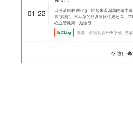
口感清脆股票king，吃起来滑溜溜的像木
01-22
叫“落葵”。木耳菜的钙含量比牛奶还高，
心血管健康、延缓衰....
来源：鲜言配资APP下载
查
股票king
亿腾证券
深证成指
14311.01
39.68
1.02%
200.89