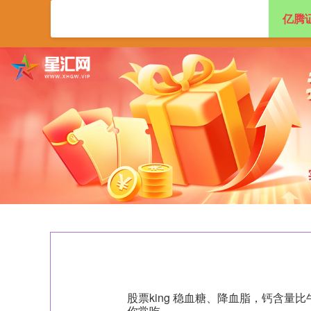
亿腾
首页
亿腾证券
股票king 稳血糖、降血脂，钙含量
你常吃