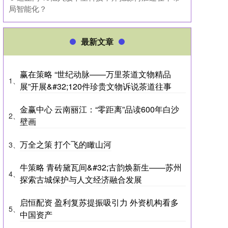
局智能化？
最新文章
赢在策略 “世纪动脉——万里茶道文物精品
1、
展”开展&#32;120件珍贵文物诉说茶道往事
金赢中心 云南丽江：“零距离”品读600年白沙
2、
壁画
万全之策 打个飞的瞰山河
3、
牛策略 青砖黛瓦间&#32;古韵焕新生——苏州
4、
探索古城保护与人文经济融合发展
启恒配资 盈利复苏提振吸引力 外资机构看多
5、
中国资产