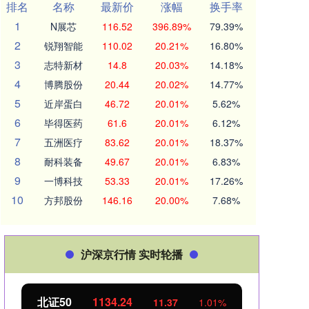
排名
名称
最新价
涨幅
换手率
1
N展芯
116.52
396.89%
79.39%
2
锐翔智能
110.02
20.21%
16.80%
3
志特新材
14.8
20.03%
14.18%
4
博腾股份
20.44
20.02%
14.77%
5
近岸蛋白
46.72
20.01%
5.62%
6
毕得医药
61.6
20.01%
6.12%
7
五洲医疗
83.62
20.01%
18.37%
8
耐科装备
49.67
20.01%
6.83%
9
一博科技
53.33
20.01%
17.26%
10
方邦股份
146.16
20.00%
7.68%
沪深京行情 实时轮播
北证50
1134.24
创业
11.37
1.01%