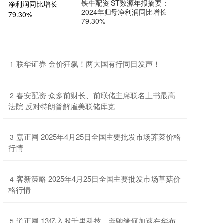
铁牛配资 ST数源年报摘要：
2024年归母净利润同比增长
79.30%
​联华证券 金价狂飙！两大国有行同日发声！
1
​春安配资 众多前财长、前联储主席联名上书最高
2
法院 反对特朗普解雇美联储库克
​嘉正网 2025年4月25日全国主要批发市场荠菜价格
3
行情
​客新策略 2025年4月25日全国主要批发市场草菇价
4
格行情
​道正网 13亿入股千里科技，奔驰缘何加速在华布
5