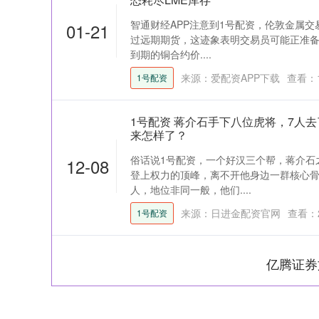
智通财经APP注意到1号配资，伦敦金属交
01-21
过远期期货，这迹象表明交易员可能正准备
到期的铜合约价....
来源：爱配资APP下载
查看：
1号配资
1号配资 蒋介石手下八位虎将，7人
来怎样了？
俗话说1号配资，一个好汉三个帮，蒋介石
12-08
登上权力的顶峰，离不开他身边一群核心骨
人，地位非同一般，他们....
来源：日进金配资官网
查看：
1号配资
亿腾证券
3940.04
深证成指
14311.0
39.68
1.02%