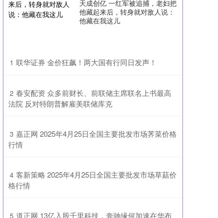
天成创亿 一红军被追捕，老妇把
他藏起来后，转身就对敌人说：
他藏在我这儿
​联华证券 金价狂飙！两大国有行同日发声！
1
​春安配资 众多前财长、前联储主席联名上书最高
2
法院 反对特朗普解雇美联储库克
​嘉正网 2025年4月25日全国主要批发市场荠菜价格
3
行情
​客新策略 2025年4月25日全国主要批发市场草菇价
4
格行情
​道正网 13亿入股千里科技，奔驰缘何加速在华布
5