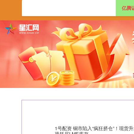
亿腾
首页
亿腾证券
1号配资 铜市陷入“疯狂挤仓”！现货
恐耗尽LME库存