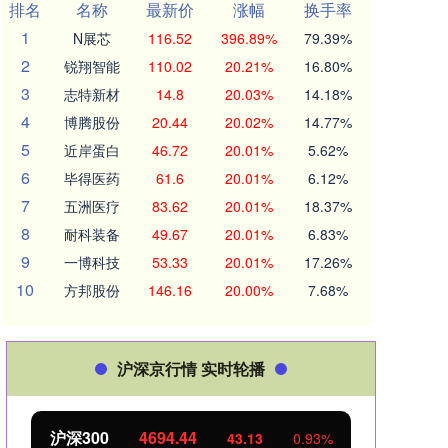
排名
名称
最新价
涨幅
换手率
1
N展芯
116.52
396.89%
79.39%
2
锐翔智能
110.02
20.21%
16.80%
3
志特新材
14.8
20.03%
14.18%
4
博腾股份
20.44
20.02%
14.77%
5
近岸蛋白
46.72
20.01%
5.62%
6
毕得医药
61.6
20.01%
6.12%
7
五洲医疗
83.62
20.01%
18.37%
8
耐科装备
49.67
20.01%
6.83%
9
一博科技
53.33
20.01%
17.26%
10
方邦股份
146.16
20.00%
7.68%
沪深京行情 实时轮播
北证50
1134.24
0.93%
11.37
1.01%