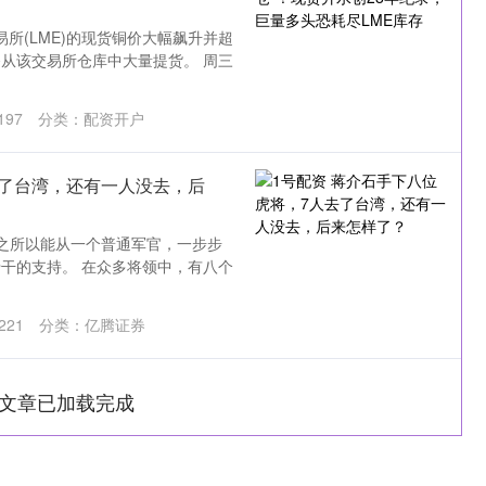
易所(LME)的现货铜价大幅飙升并超
从该交易所仓库中大量提货。 周三
197
分类：
配资开户
去了台湾，还有一人没去，后
之所以能从一个普通军官，一步步
干的支持。 在众多将领中，有八个
221
分类：
亿腾证券
文章已加载完成
1
沪深300
4694.44
200.89
1.42%
43.13