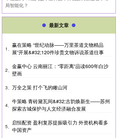
局智能化？
最新文章
赢在策略 “世纪动脉——万里茶道文物精品
1、
展”开展&#32;120件珍贵文物诉说茶道往事
金赢中心 云南丽江：“零距离”品读600年白沙
2、
壁画
万全之策 打个飞的瞰山河
3、
牛策略 青砖黛瓦间&#32;古韵焕新生——苏州
4、
探索古城保护与人文经济融合发展
启恒配资 盈利复苏提振吸引力 外资机构看多
5、
中国资产